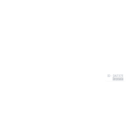
ID · DA737E
Segnala