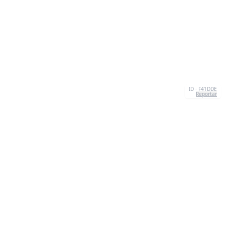
ID · F41DDE
Reportar
SOBRE NOSOTROS