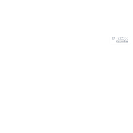
ID · 82230C
Reportar
SOBRE NÓS
We're your go-to destination for an explosion of