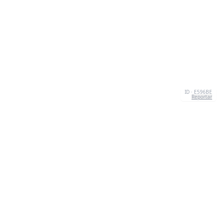
ID · E596BE
Reportar
CONTACTO
Chernivtsi, 58013, UA