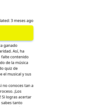
ated: 3 meses ago
 Ha ganado
ridad. Así, ha
 falte contenido
ndo de la música
ido quiz de
e el musical y sus
i no conoces tan a
roceso. ¡Los
 Si logras acertar
e sabes tanto