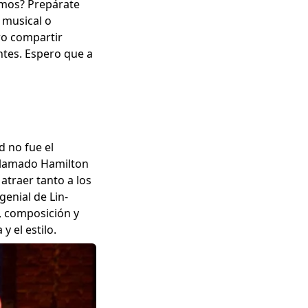
amos? Prepárate
 musical o
ro compartir
ntes. Espero que a
 no fue el
 llamado Hamilton
atraer tanto a los
enial de Lin-
a, composición y
y el estilo.