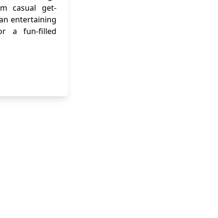
om casual get-
 an entertaining
r a fun-filled