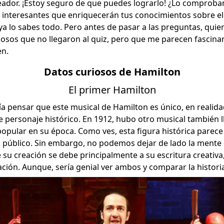
eador. ¡Estoy seguro de que puedes lograrlo! ¿Lo comprob
 interesantes que enriquecerán tus conocimientos sobre el
a lo sabes todo. Pero antes de pasar a las preguntas, quie
osos que no llegaron al quiz, pero que me parecen fascina
en.
Datos curiosos de Hamilton
El primer Hamilton
 pensar que este musical de Hamilton es único, en realidad
e personaje histórico. En 1912, hubo otro musical también
opular en su época. Como ves, esta figura histórica parece 
 público. Sin embargo, no podemos dejar de lado la mente g
e su creación se debe principalmente a su escritura creativ
ación. Aunque, sería genial ver ambos y comparar la historia 