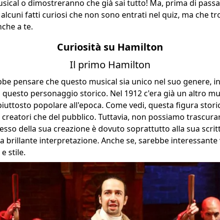
ical o dimostreranno che già sai tutto! Ma, prima di pass
alcuni fatti curiosi che non sono entrati nel quiz, ma che tr
nche a te.
Curiosità su Hamilton
Il primo Hamilton
be pensare che questo musical sia unico nel suo genere, in
a questo personaggio storico. Nel 1912 c'era già un altro m
iuttosto popolare all'epoca. Come vedi, questa figura stori
i creatori che del pubblico. Tuttavia, non possiamo trascurare
esso della sua creazione è dovuto soprattutto alla sua scritt
a brillante interpretazione. Anche se, sarebbe interessant
e stile.