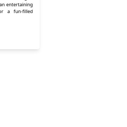
 an entertaining
r a fun-filled