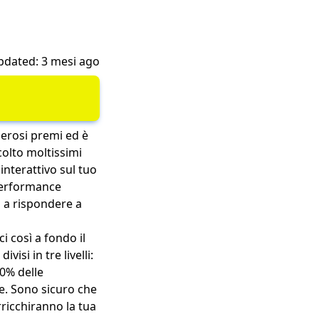
pdated: 3 mesi ago
merosi premi ed è
colto moltissimi
interattivo sul tuo
 performance
i a rispondere a
 così a fondo il
visi in tre livelli:
70% delle
e. Sono sicuro che
ricchiranno la tua