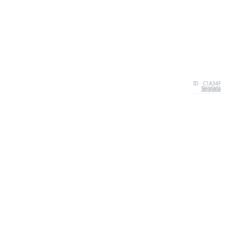
ID · C1A34F
Segnala
CONTATTI
Chernivtsi, 58013, UA
admin@quizzboom.com