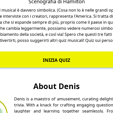
Scenografia di Hamilton
 musical è davvero simbolica. (Cosa non lo è nelle grandi op
nterviste con i creatori, rappresenta l'America. Si tratta di
ca che si espande sempre di più, proprio come il paese in qu
he cambia leggermente, possiamo vedere numerosi simboli 
iamento della società, e così via! Spero che questi tre fatti t
ivertirti, posso suggerirti altri quiz musicali!
Quiz sui pers
INIZIA QUIZ
About Denis
Denis is a maestro of amusement, curating delight
trivia. With a knack for crafting engaging questio
laughter and learning together seamlessly. Fr