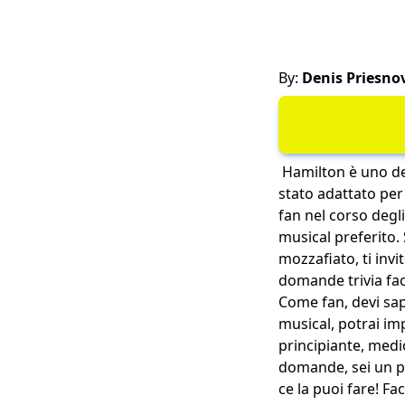
By:
Denis Priesno
Hamilton è uno dei
stato adattato per
fan nel corso degli
musical preferito.
mozzafiato, ti inv
domande trivia facil
Come fan, devi sap
musical, potrai impa
principiante, medi
domande, sei un pr
ce la puoi fare! F