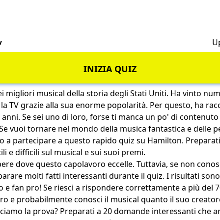
v
U
INIZIA QUIZ
 migliori musical della storia degli Stati Uniti. Ha vinto nu
 la TV grazie alla sua enorme popolarità. Per questo, ha rac
 anni. Se sei uno di loro, forse ti manca un po' di contenuto 
 Se vuoi tornare nel mondo della musica fantastica e delle
ito a partecipare a questo rapido quiz su Hamilton. Preparat
i e difficili sul musical e sui suoi premi.
ere dove questo capolavoro eccelle. Tuttavia, se non conosci
rare molti fatti interessanti durante il quiz. I risultati sono di
o e fan pro! Se riesci a rispondere correttamente a più del 
o e probabilmente conosci il musical quanto il suo creator
acciamo la prova? Preparati a 20 domande interessanti che ar