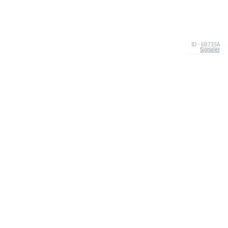
ID · 6B733A
Signaler
À PROPOS
We're your go-to destination for an explosion of
quizzesthat are as entertaining as they are
informative.Our mission? To make learning a lively