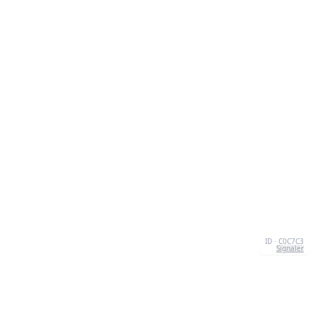
ID · C0C7C3
Signaler