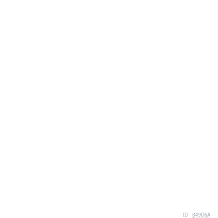
ID · 849D6A