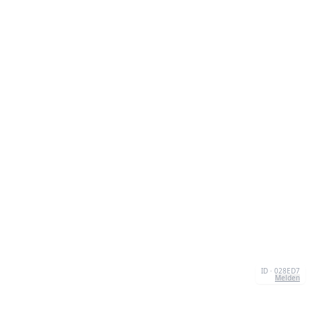
ID · 028ED7
Melden