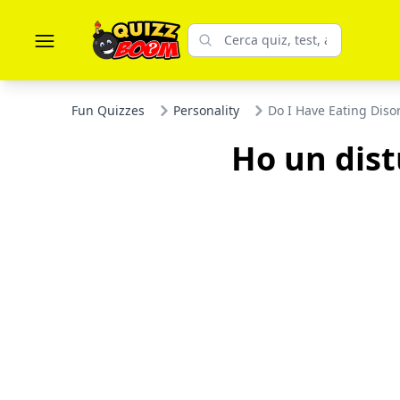
Fun Quizzes
Personality
Do I Have Eating Diso
Ho un dist