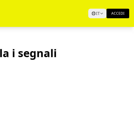
IT
ACCEDI
a i segnali