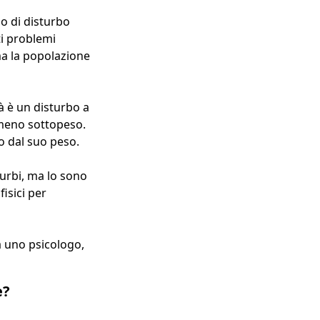
po di disturbo
ti problemi
ma la popolazione
à è un disturbo a
emmeno sottopeso.
o dal suo peso.
urbi, ma lo sono
isici per
da uno psicologo,
e?