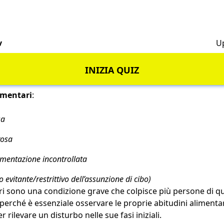
v
U
INIZIA QUIZ
limentari
:
sa
vosa
imentazione incontrollata
 evitante/restrittivo dell’assunzione di cibo)
ari sono una condizione grave che colpisce più persone di q
erché è essenziale osservare le proprie abitudini alimentari
er rilevare un disturbo nelle sue fasi iniziali.