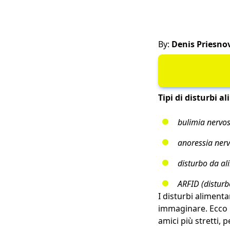
By:
Denis Priesno
Tipi di disturbi a
bulimia nervo
anoressia ner
disturbo da al
ARFID (disturbo
I disturbi aliment
immaginare. Ecco p
amici più stretti, p