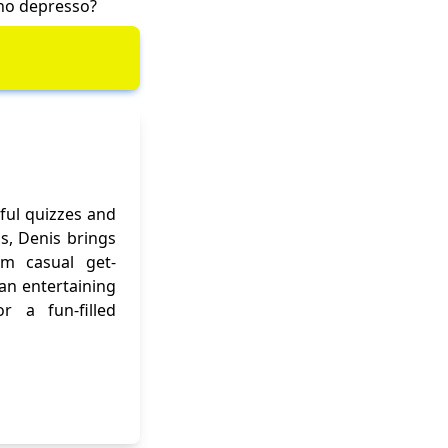
no depresso?
ful quizzes and
ns, Denis brings
om casual get-
 an entertaining
r a fun-filled