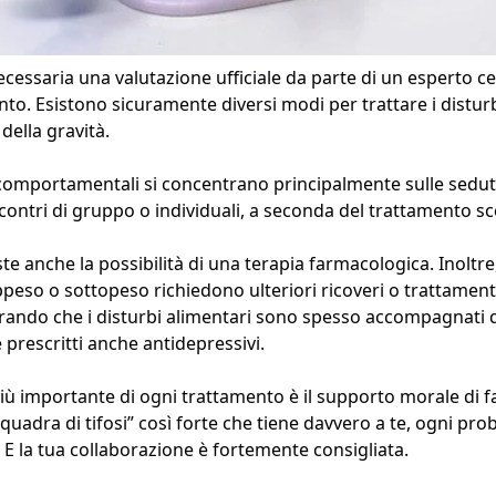
ecessaria una valutazione ufficiale da parte di un esperto ce
ento. Esistono sicuramente diversi modi per trattare i disturb
della gravità.
omportamentali si concentrano principalmente sulle sedute
ontri di gruppo o individuali, a seconda del trattamento sc
e anche la possibilità di una terapia farmacologica. Inoltre,
peso o sottopeso richiedono ulteriori ricoveri o trattamenti
rando che i disturbi alimentari sono spesso accompagnati 
prescritti anche antidepressivi.
più importante di ogni trattamento è il supporto morale di fa
uadra di tifosi” così forte che tiene davvero a te, ogni pr
. E la tua collaborazione è fortemente consigliata.