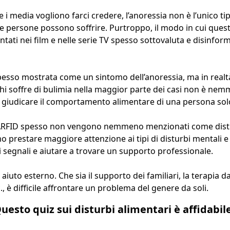
 i media vogliono farci credere, l’anoressia non è l’unico ti
le persone possono soffrire. Purtroppo, il modo in cui ques
ati nei film e nelle serie TV spesso sottovaluta e disinfor
pesso mostrata come un sintomo dell’anoressia, ma in realt
, chi soffre di bulimia nella maggior parte dei casi non è n
 giudicare il comportamento alimentare di una persona sol
 l’ARFID spesso non vengono nemmeno menzionati come dist
restare maggiore attenzione ai tipi di disturbi mentali e f
i segnali e aiutare a trovare un supporto professionale.
iuto esterno. Che sia il supporto dei familiari, la terapia 
., è difficile affrontare un problema del genere da soli.
uesto quiz sui disturbi alimentari è affidabil