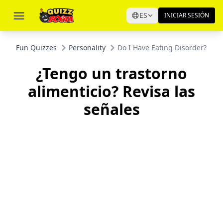
ES
INICIAR SESIÓN
Fun Quizzes
Personality
Do I Have Eating Disorder? Che
¿Tengo un trastorno
alimenticio? Revisa las
señales