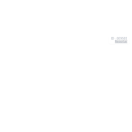
ID · 0E95EE
Reportar
SOBRE NOSOTROS
We're your go-to destination for an explosion of