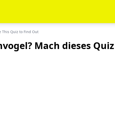
e This Quiz to Find Out
hvogel? Mach dieses Quiz