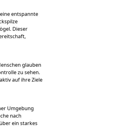
n eine entspannte
ckspilze
ögel. Dieser
reitschaft,
e Menschen glauben
ontrolle zu sehen.
ktiv auf ihre Ziele
einer Umgebung
Suche nach
über ein starkes