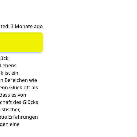
ted: 3 Monate ago
lück
s Lebens
 ist ein
en Bereichen wie
nn Glück oft als
 dass es von
chaft des Glücks
stischer,
neue Erfahrungen
egen eine