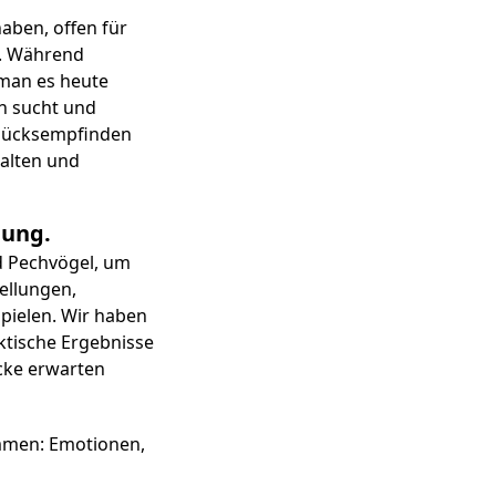
haben, offen für
n. Während
 man es heute
n sucht und
 Glücksempfinden
halten und
hung.
d Pechvögel, um
ellungen,
pielen. Wir haben
ktische Ergebnisse
icke erwarten
immen: Emotionen,