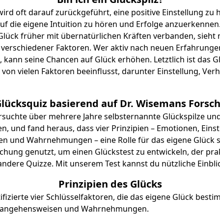
wird oft darauf zurückgeführt, eine positive Einstellung zu 
auf die eigene Intuition zu hören und Erfolge anzuerkenne
lück früher mit übernatürlichen Kräften verbanden, sieht
s verschiedener Faktoren. Wer aktiv nach neuen Erfahrunge
t, kann seine Chancen auf Glück erhöhen. Letztlich ist das
 von vielen Faktoren beeinflusst, darunter Einstellung, Ver
Glücksquiz basierend auf Dr. Wisemans Forsc
suchte über mehrere Jahre selbsternannte Glückspilze un
, und fand heraus, dass vier Prinzipien – Emotionen, Einst
 und Wahrnehmungen – eine Rolle für das eigene Glück s
chung genutzt, um einen Glückstest zu entwickeln, der pra
s andere Quizze. Mit unserem Test kannst du nützliche Einbl
Prinzipien des Glücks
fizierte vier Schlüsselfaktoren, die das eigene Glück best
Herangehensweisen und Wahrnehmungen.