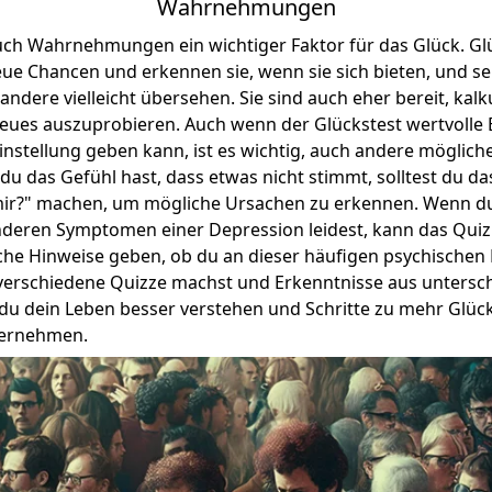
Wahrnehmungen
auch Wahrnehmungen ein wichtiger Faktor für das Glück. G
eue Chancen und erkennen sie, wenn sie sich bieten, und s
 andere vielleicht übersehen. Sie sind auch eher bereit, kalk
ues auszuprobieren. Auch wenn der Glückstest wertvolle Ei
instellung geben kann, ist es wichtig, auch andere möglic
u das Gefühl hast, dass etwas nicht stimmt, solltest du da
ir?
" machen, um mögliche Ursachen zu erkennen. Wenn du
eren Symptomen einer Depression leidest, kann das Quiz
eiche Hinweise geben, ob du an dieser häufigen psychische
 verschiedene Quizze machst und Erkenntnisse aus untersch
du dein Leben besser verstehen und Schritte zu mehr Glüc
ternehmen.