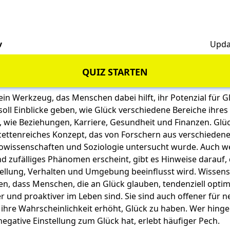
v
Upda
QUIZ STARTEN
 ein Werkzeug, das Menschen dabei hilft, ihr Potenzial für G
soll Einblicke geben, wie Glück verschiedene Bereiche ihre
 wie Beziehungen, Karriere, Gesundheit und Finanzen. Glück
ettenreiches Konzept, das von Forschern aus verschieden
owissenschaften und Soziologie untersucht wurde. Auch we
nd zufälliges Phänomen erscheint, gibt es Hinweise darauf,
tellung, Verhalten und Umgebung beeinflusst wird.
Wissens
n, dass Menschen, die an Glück glauben, tendenziell optimi
r und proaktiver im Leben sind. Sie sind auch offener für 
ihre Wahrscheinlichkeit erhöht, Glück zu haben. Wer hing
 negative Einstellung zum Glück hat, erlebt häufiger Pech.