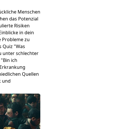
lückliche Menschen
ehen das Potenzial
ulierte Risiken
nblicke in dein
he Probleme zu
s Quiz "
Was
 unter schlechter
 "
Bin ich
n Erkrankung
iedlichen Quellen
k und