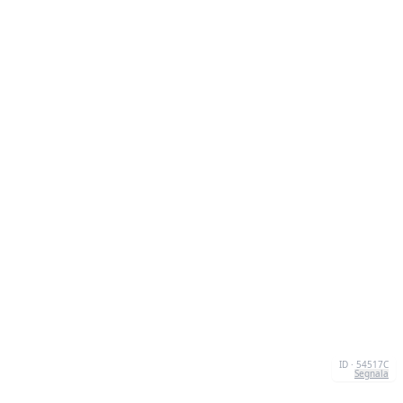
ID · 54517C
Segnala