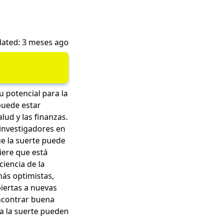
ated: 3 meses ago
u potencial para la
puede estar
alud y las finanzas.
 investigadores en
ue la suerte puede
iere que está
ciencia de la
más optimistas,
biertas a nuevas
ncontrar buena
ia la suerte pueden