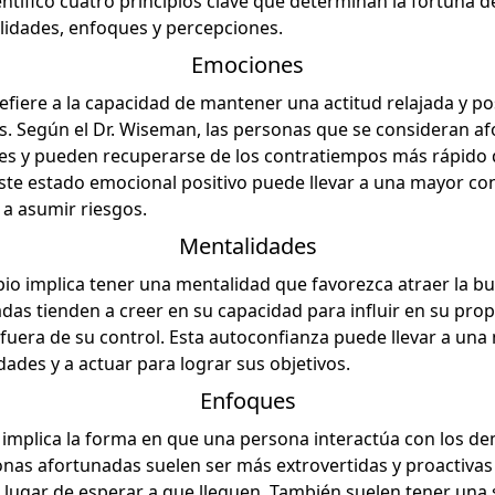
ntificó cuatro principios clave que determinan la fortuna 
idades, enfoques y percepciones.
Emociones
refiere a la capacidad de mantener una actitud relajada y pos
les. Según el Dr. Wiseman, las personas que se consideran a
ntes y pueden recuperarse de los contratiempos más rápido
ste estado emocional positivo puede llevar a una mayor con
 a asumir riesgos.
Mentalidades
io implica tener una mentalidad que favorezca atraer la bu
as tienden a creer en su capacidad para influir en su propi
 fuera de su control. Esta autoconfianza puede llevar a una
ades y a actuar para lograr sus objetivos.
Enfoques
o implica la forma en que una persona interactúa con los d
nas afortunadas suelen ser más extrovertidas y proactivas
lugar de esperar a que lleguen. También suelen tener una 