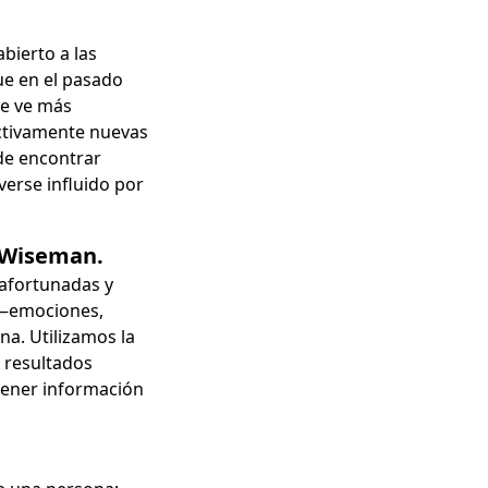
bierto a las
ue en el pasado
se ve más
ctivamente nuevas
de encontrar
verse influido por
. Wiseman.
 afortunadas y
s —emociones,
a. Utilizamos la
e resultados
btener información