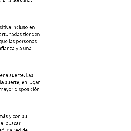
de una persona:
itiva incluso en
fortunadas tienden
 que las personas
fianza y a una
ena suerte. Las
a suerte, en lugar
 mayor disposición
emás y con su
 al buscar
sólida red de