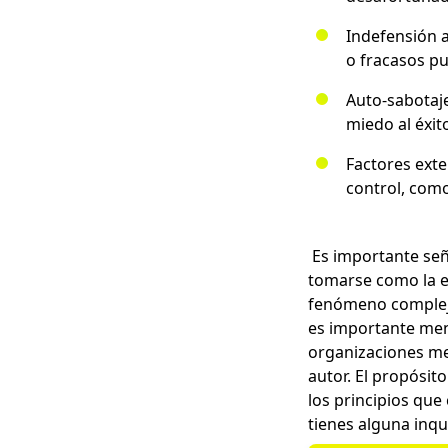
Indefensión 
o fracasos pu
Auto-sabotaj
miedo al éxit
Factores exte
control, como
Es importante seña
tomarse como la ev
fenómeno complejo
es importante men
organizaciones me
autor. El propósit
los principios que
tienes alguna inqu