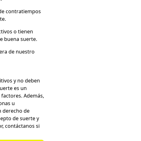
 de contratiempos
te.
ivos o tienen
de buena suerte.
uera de nuestro
itivos y no deben
suerte es un
 factores. Además,
onas u
n derecho de
cepto de suerte y
r, contáctanos si