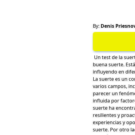
By:
Denis Priesno
Un test de la suer
buena suerte. Est
influyendo en difer
La suerte es un co
varios campos, inc
parecer un fenóme
influida por facto
suerte
ha encontra
resilientes y proa
experiencias y op
suerte. Por otro l