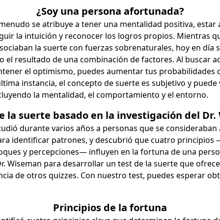
¿Soy una persona afortunada?
enudo se atribuye a tener una mentalidad positiva, estar a
uir la intuición y reconocer los logros propios. Mientras q
sociaban la suerte con fuerzas sobrenaturales, hoy en día 
l resultado de una combinación de factores. Al buscar a
ntener el optimismo, puedes aumentar tus probabilidades 
ltima instancia, el concepto de suerte es subjetivo y puede 
ncluyendo la mentalidad, el comportamiento y el entorno.
e la suerte basado en la investigación del Dr
tudió durante varios años a personas que se consideraban
ra identificar patrones, y descubrió que cuatro principio
oques y percepciones— influyen en la fortuna de una person
Dr. Wiseman para desarrollar un test de la suerte que ofrec
encia de otros quizzes. Con nuestro test, puedes esperar o
Principios de la fortuna