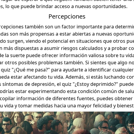
es, lo que puede brindar acceso a nuevas oportunidades.
Percepciones
rcepciones también son un factor importante para determin
das son más propensas a estar abiertas a nuevas oportuni
do surgen, viendo el potencial en situaciones que otros p
n más dispuestas a asumir riesgos calculados y a probar co
 de la suerte puede ofrecer información valiosa sobre tu vid
 otros posibles problemas también. Si sientes que algo no
 quiz "
¿Qué me pasa?
" para ayudarte a identificar cualqui
eda estar afectando tu vida. Además, si estás luchando co
 síntomas de depresión, el quiz "
¿Estoy deprimido?
" puede
 podrías estar experimentando esta condición común de salu
recopilar información de diferentes fuentes, puedes obten
u vida y tomar medidas hacia una mayor felicidad y bienes