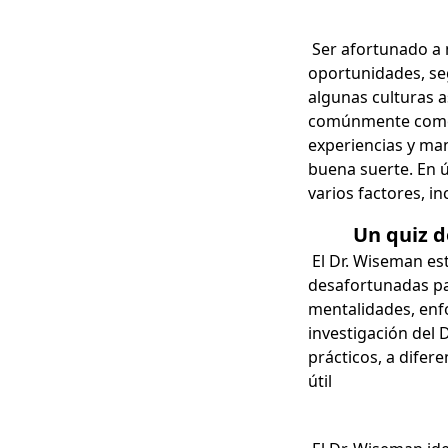
Ser afortunado a m
oportunidades, seg
algunas culturas a
comúnmente como e
experiencias y ma
buena suerte. En ú
varios factores, i
Un quiz d
El Dr. Wiseman es
desafortunadas pa
mentalidades, enf
investigación del 
prácticos, a difer
útil