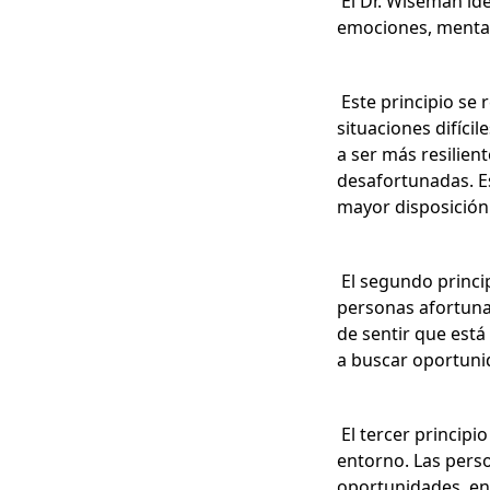
El Dr. Wiseman ide
emociones, mental
Este principio se 
situaciones difíci
a ser más resilie
desafortunadas. E
mayor disposición
El segundo princip
personas afortunad
de sentir que está
a buscar oportunid
El tercer principi
entorno. Las perso
oportunidades, en 