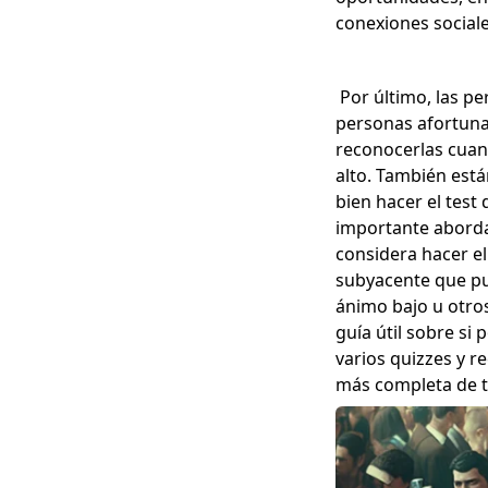
conexiones social
Por último, las pe
personas afortuna
reconocerlas cuan
alto. También está
bien hacer el test
importante abordar
considera hacer el
subyacente que pu
ánimo bajo u otros
guía útil sobre si
varios quizzes y 
más completa de t