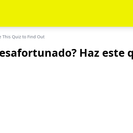
e This Quiz to Find Out
esafortunado? Haz este q