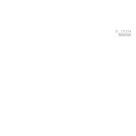
ID · C9CFFA
Reportar
SOBRE NOSOTROS
We're your go-to destination for an explosion of
quizzesthat are as entertaining as they are