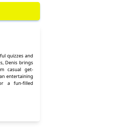
ful quizzes and
ns, Denis brings
om casual get-
 an entertaining
r a fun-filled