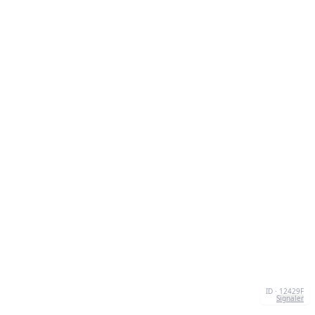
ID · 12429F
Signaler