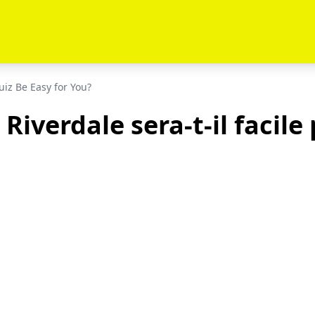
uiz Be Easy for You?
 Riverdale sera-t-il facile