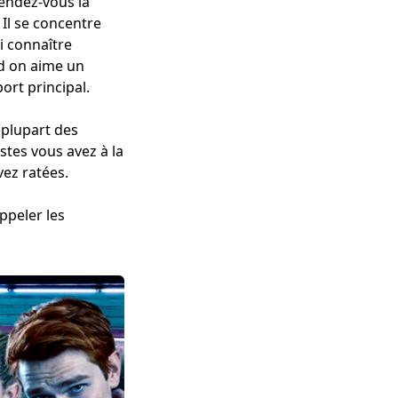
tendez-vous la
 Il se concentre
i connaître
nd on aime un
rt principal.
 plupart des
stes vous avez à la
vez ratées.
ppeler les