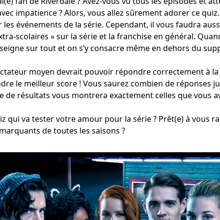
ai(e) fan de Riverdale ? Avez-vous vu tous les épisodes et at
vec impatience ? Alors, vous allez sûrement adorer ce quiz.
 les événements de la série. Cependant, il vous faudra auss
xtra-scolaires » sur la série et la franchise en général. Qua
seigne sur tout et on s’y consacre même en dehors du suppo
ectateur moyen devrait pouvoir répondre correctement à la
ndre le meilleur score ! Vous saurez combien de réponses ju
age de résultats vous montrera exactement celles que vous a
z qui va tester votre amour pour la série ? Prêt(e) à vous ra
marquants de toutes les saisons ?