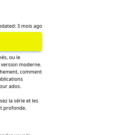
dated: 3 mois ago
nés, ou le
a version moderne.
anchement, comment
ublications
pour ados.
ez la série et les
st profonde.