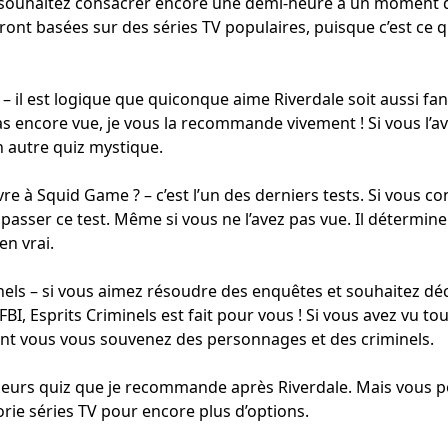
s souhaitez consacrer encore une demi-heure à un moment 
ront basées sur des séries TV populaires, puisque c’est ce 
– il est logique que quiconque aime Riverdale soit aussi fa
pas encore vue, je vous la recommande vivement ! Si vous l’av
 autre quiz mystique.
vre à
Squid Game
? – c’est l’un des derniers tests. Si vous c
asser ce test. Même si vous ne l’avez pas vue. Il détermin
en vrai.
nels
– si vous aimez résoudre des enquêtes et souhaitez déco
I, Esprits Criminels est fait pour vous ! Si vous avez vu tou
int vous vous souvenez des personnages et des criminels.
illeurs quiz que je recommande après Riverdale. Mais vous 
orie séries TV pour encore plus d’options.