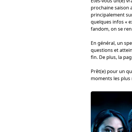
Êtes-vous un(e) vr
prochaine saison a
principalement sur
quelques infos « e
fandom, on se ren
En général, un sp
questions et attei
fin. De plus, la p
Prêt(e) pour un qui
moments les plus 