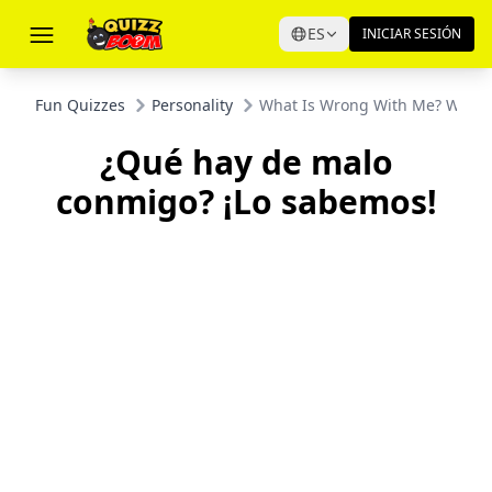
ES
INICIAR SESIÓN
Fun Quizzes
Personality
What Is Wrong With Me? We K
¿Qué hay de malo
conmigo? ¡Lo sabemos!