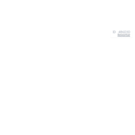
ID · 4B6D3D
Reportar
SOBRE NOSOTROS
We're your go-to destination for an explosion of
quizzesthat are as entertaining as they are