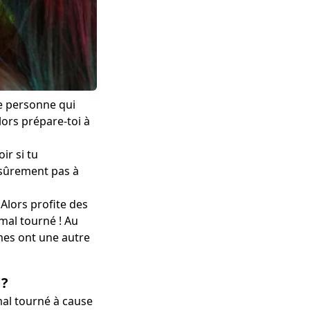
ne personne qui
lors prépare-toi à
ir si tu
 sûrement pas à
 Alors profite des
 mal tourné ! Au
smes ont une autre
 ?
 mal tourné à cause