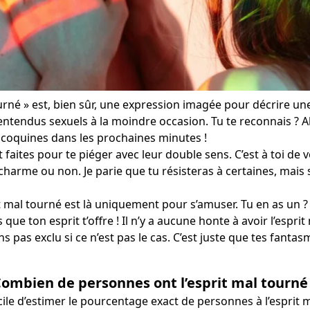
urné » est, bien sûr, une expression imagée pour décrire u
ntendus sexuels à la moindre occasion. Tu te reconnais ? A
coquines dans les prochaines minutes !
faites pour te piéger avec leur double sens. C’est à toi de vo
harme ou non. Je parie que tu résisteras à certaines, mais
it mal tourné est là uniquement pour s’amuser. Tu en as un ?
ue ton esprit t’offre ! Il n’y a aucune honte à avoir l’esprit
ns pas exclu si ce n’est pas le cas. C’est juste que tes fanta
ombien de personnes ont l’esprit mal tourné
ficile d’estimer le pourcentage exact de personnes à l’esprit