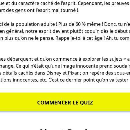
loue et du caractère caché de l’esprit. Cependant, les preuve
rt des gens ont l’esprit mal tourné !
ici de la population adulte ! Plus de 60 % même ! Donc, tu n’
 en général, notre esprit devient plutôt coquin dès le début 
n plus qu’on ne le pense. Rappelle-toi à cet âge ! Ah, tu co
s débarquent et qu’on commence à explorer les sujets « ad
hange. Ce qui n’était qu’une image innocente prend soudain
es détails cachés dans Disney et Pixar ; on repère des sous-
ations innocentes
, etc. C’est ce dernier point qu’on va teste
COMMENCER LE QUIZ