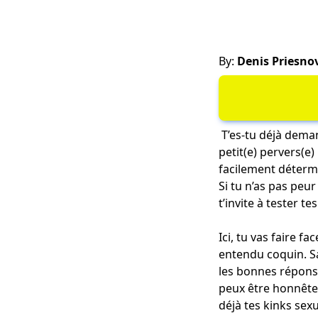
By:
Denis Priesno
T’es-tu déjà deman
petit(e) pervers(e)
facilement détermi
Si tu n’as pas peu
t’invite à tester t
Ici, tu vas faire f
entendu coquin. S
les bonnes répons
peux être honnête i
déjà tes
kinks sexu