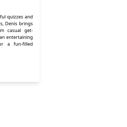
ful quizzes and
ns, Denis brings
om casual get-
 an entertaining
r a fun-filled