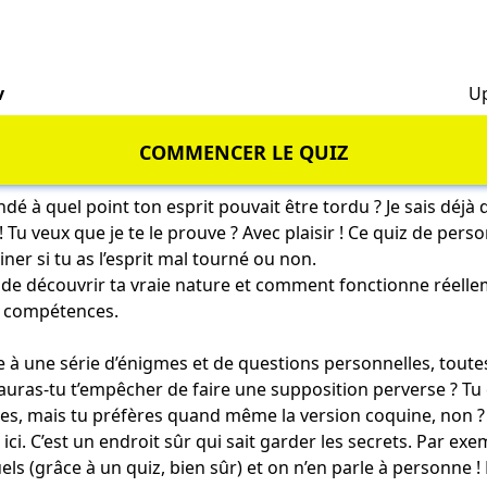
v
Up
COMMENCER LE QUIZ
dé à quel point ton esprit pouvait être tordu ? Je sais déjà 
 ! Tu veux que je te le prouve ? Avec plaisir ! Ce quiz de pers
ner si tu as l’esprit mal tourné ou non.
r de découvrir ta vraie nature et comment fonctionne réellem
es compétences.
ace à une série d’énigmes et de questions personnelles, tout
auras-tu t’empêcher de faire une
supposition perverse
? Tu
es, mais tu préfères quand même la version coquine, non ? 
ci. C’est un endroit sûr qui sait garder les secrets. Par ex
els
(grâce à un quiz, bien sûr) et on n’en parle à personne ! 