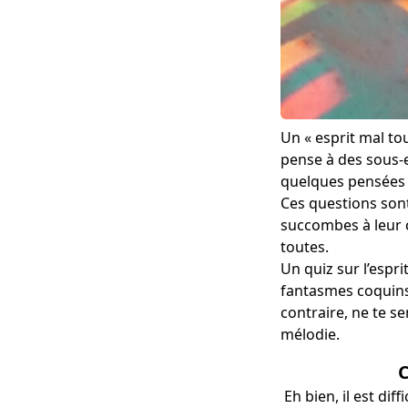
Un « esprit mal to
pense à des sous-e
quelques pensées 
Ces questions sont 
succombes à leur c
toutes.
Un quiz sur l’espr
fantasmes coquins q
contraire, ne te se
mélodie.
C
Eh bien, il est dif