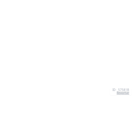
ID · 57581B
Reportar