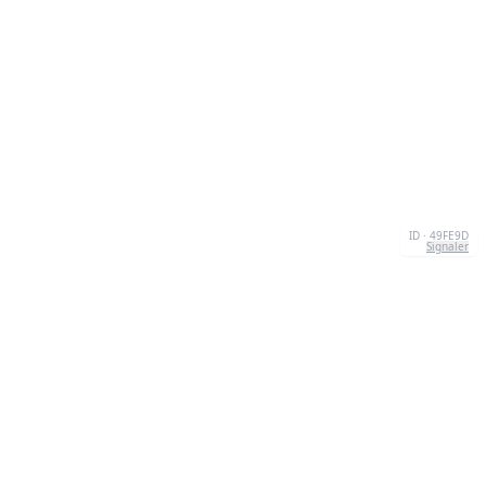
ID · 49FE9D
Signaler