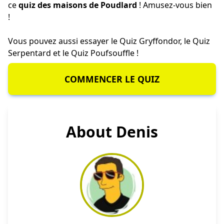
ce
quiz des maisons de Poudlard
! Amusez-vous bien
!
Vous pouvez aussi essayer le
Quiz Gryffondor
, le
Quiz
Serpentard
et le
Quiz Poufsouffle
!
COMMENCER LE QUIZ
About Denis