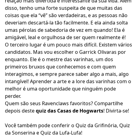
relação mais divertida e interessante da sua vida. Além
disso, tenho uma forte suspeita de que muitas das
coisas que ela “vê” são verdadeiras, e as pessoas não
deveriam descartá-la tão facilmente. E ela ainda solta
umas pérolas de sabedoria de vez em quando! Ela é
amigável, leal e orgulhosa de ser quem realmente é!
O terceiro lugar é um pouco mais difícil. Existem vários
candidatos. Mas vou escolher o Garrick Olivaras por
enquanto. Ele é o mestre das varinhas, um dos
primeiros bruxos que conhecemos e com quem
interagimos, e sempre parece saber algo a mais, algo
intangível! Aprender a arte e a lore das varinhas com o
melhor é uma oportunidade que ninguém pode
perder.
Quem são seus Ravenclaws favoritos? Compartilhe
depois deste
quiz das Casas de Hogwarts
! Divirta-se!
Você também pode conferir o
Quiz da Grifinória
,
Quiz
da Sonserina
e
Quiz da Lufa-Lufa
!