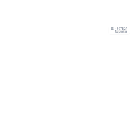
ID · 897B2F
Reportar
SOBRE NÓS
We're your go-to destination for an explosion of
quizzesthat are as entertaining as they are
informative.Our mission? To make learning a lively