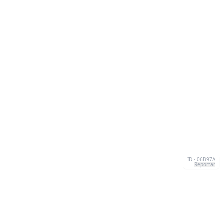
ID · 06B97A
Reportar