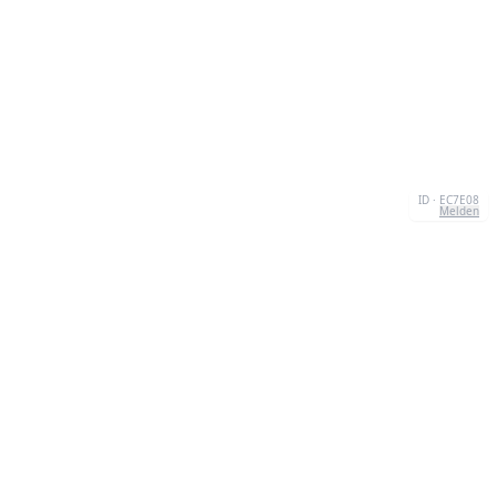
ID · EC7E08
Melden
ÜBER UNS